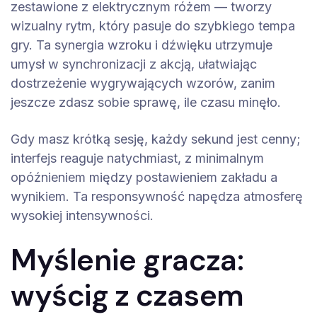
zestawione z elektrycznym różem — tworzy
wizualny rytm, który pasuje do szybkiego tempa
gry. Ta synergia wzroku i dźwięku utrzymuje
umysł w synchronizacji z akcją, ułatwiając
dostrzeżenie wygrywających wzorów, zanim
jeszcze zdasz sobie sprawę, ile czasu minęło.
Gdy masz krótką sesję, każdy sekund jest cenny;
interfejs reaguje natychmiast, z minimalnym
opóźnieniem między postawieniem zakładu a
wynikiem. Ta responsywność napędza atmosferę
wysokiej intensywności.
Myślenie gracza:
wyścig z czasem