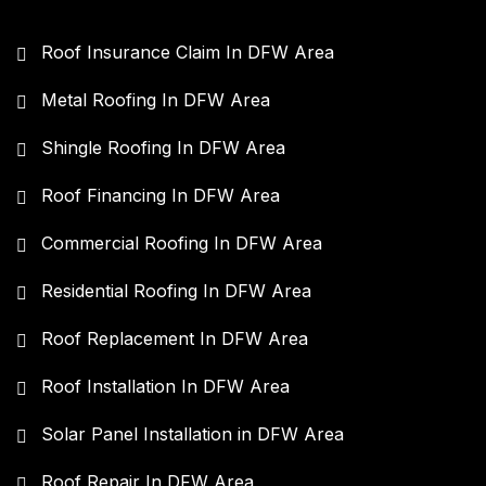
Roof Insurance Claim In DFW Area
Metal Roofing In DFW Area
Shingle Roofing In DFW Area
Roof Financing In DFW Area
Commercial Roofing In DFW Area
Residential Roofing In DFW Area
Roof Replacement In DFW Area
Roof Installation In DFW Area
Solar Panel Installation in DFW Area
Roof Repair In DFW Area