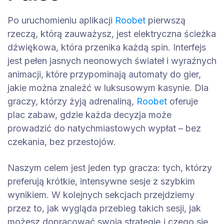
Po uruchomieniu aplikacji
Roobet
pierwszą
rzeczą, którą zauważysz, jest elektryczna ścieżka
dźwiękowa, która przenika każdą spin. Interfejs
jest pełen jasnych neonowych świateł i wyraźnych
animacji, które przypominają automaty do gier,
jakie można znaleźć w luksusowym kasynie. Dla
graczy, którzy żyją adrenaliną,
Roobet
oferuje
plac zabaw, gdzie każda decyzja może
prowadzić do natychmiastowych wypłat – bez
czekania, bez przestojów.
Naszym celem jest jeden typ gracza: tych, którzy
preferują krótkie, intensywne sesje z szybkim
wynikiem. W kolejnych sekcjach przejdziemy
przez to, jak wygląda przebieg takich sesji, jak
możesz dopracować swoją strategię i czego się