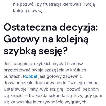
nie pozwól, by frustracja kierowała Twoją
kolejną stawką.
Ostateczna decyzja:
Gotowy na kolejną
szybką sesję?
Jeśli pragniesz szybkich wypłat i chcesz
przetestować swoje szczęście w krótkich
burstach,
Roobet
jest gotowy zapewnić
doświadczenie dopasowane do Twojego tempa.
Ustal swoje limity, wybierz grę i pozwól bębnom
się kręcić — bo każda sekunda się liczy, gdy goni
się za wysoką intensywnością wygranych.