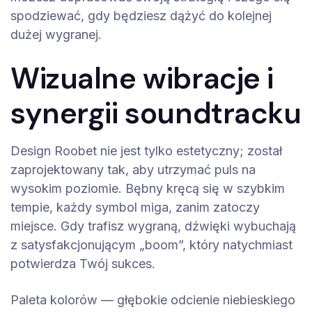
spodziewać, gdy będziesz dążyć do kolejnej
dużej wygranej.
Wizualne wibracje i
synergii soundtracku
Design Roobet nie jest tylko estetyczny; został
zaprojektowany tak, aby utrzymać puls na
wysokim poziomie. Bębny kręcą się w szybkim
tempie, każdy symbol miga, zanim zatoczy
miejsce. Gdy trafisz wygraną, dźwięki wybuchają
z satysfakcjonującym „boom”, który natychmiast
potwierdza Twój sukces.
Paleta kolorów — głębokie odcienie niebieskiego