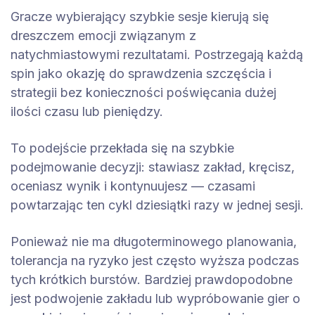
Gracze wybierający szybkie sesje kierują się
dreszczem emocji związanym z
natychmiastowymi rezultatami. Postrzegają każdą
spin jako okazję do sprawdzenia szczęścia i
strategii bez konieczności poświęcania dużej
ilości czasu lub pieniędzy.
To podejście przekłada się na szybkie
podejmowanie decyzji: stawiasz zakład, kręcisz,
oceniasz wynik i kontynuujesz — czasami
powtarzając ten cykl dziesiątki razy w jednej sesji.
Ponieważ nie ma długoterminowego planowania,
tolerancja na ryzyko jest często wyższa podczas
tych krótkich burstów. Bardziej prawdopodobne
jest podwojenie zakładu lub wypróbowanie gier o