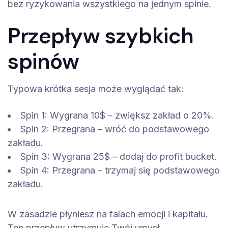
bez ryzykowania wszystkiego na jednym spinie.
Przepływ szybkich
spinów
Typowa krótka sesja może wyglądać tak:
Spin 1: Wygrana 10$ – zwiększ zakład o 20%.
Spin 2: Przegrana – wróć do podstawowego
zakładu.
Spin 3: Wygrana 25$ – dodaj do profit bucket.
Spin 4: Przegrana – trzymaj się podstawowego
zakładu.
W zasadzie płyniesz na falach emocji i kapitału.
Ten przepływ utrzymuje Twój umysł