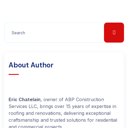
About Author
Eric Chatelain
, owner of ABP Construction
Services LLC, brings over 15 years of expertise in
roofing and renovations, delivering exceptional
craftsmanship and trusted solutions for residential
and commercial projects