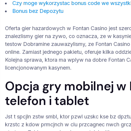
Czy moge wykorzystac bonus code we wszystki
Bonus bez Depozytu
Oferta gier hazardowych w Fontan Casino jest sze
znalezlismy gier na zywo, co oznacza, ze w kasyni
testow Dobramine zauwazylismy, ze Fontan Casino 
online. Zamiast jednego pakietu, oferuje kilka od
Kolejna sprawa, ktora ma wplyw na dobre Fontan Cas
licencjonowanym kasynem.
Opcja gry mobilnej w
telefon i tablet
Jst t spcjln zstw smbl, ktor pzwl uzskc kse bz dpzt
krzstc z kdow prmcjnch w clu przcagnec nwch grcz