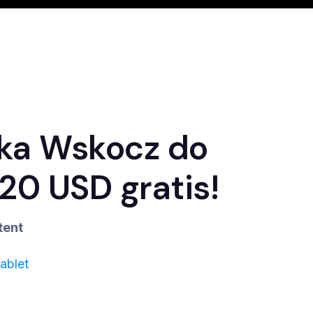
ska Wskocz do
20 USD gratis!
tent
ablet