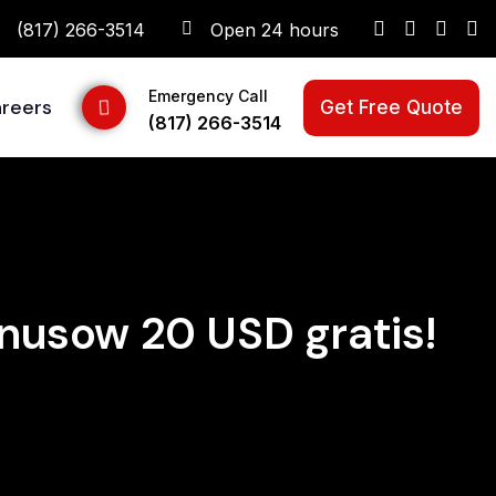
(817) 266-3514
Open 24 hours
Emergency Call
reers
Get Free Quote
(817) 266-3514
nusow 20 USD gratis!