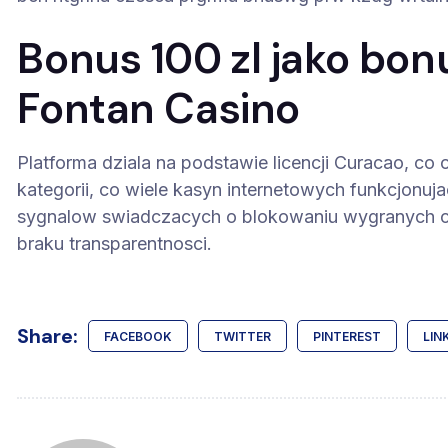
Bonus 100 zl jako bo
Fontan Casino
Platforma dziala na podstawie licencji Curacao, co 
kategorii, co wiele kasyn internetowych funkcjonuj
sygnalow swiadczacych o blokowaniu wygranych c
braku transparentnosci.
Share:
FACEBOOK
TWITTER
PINTEREST
LIN