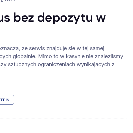
nus bez depozytu w
oznacza, ze serwis znajduje sie w tej samej
acych globalnie. Mimo to w kasynie nie znalezlismy
zy sztucznych ograniczeniach wynikajacych z
KEDIN