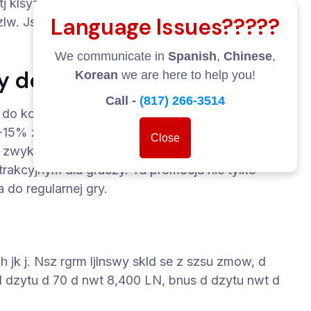
 tj klsyznj, jk tj w brdzj nwzsnym wydnu. Nsza wlka
Language Issues?????
mzlw. Jsl hdz gry sn nsz str se uwzglednc w swh ltrh
We communicate in
Spanish
,
Chinese
,
y depozyt
Korean
we are here to help you!
Call -
(817) 266-3514
 do konta gracza, czesto w formie srodkow
-15% zwrotu od przegranych, z wyzszymi
Close
ck zwykle podlega mniejszym wymaganiom obrotu
rakcyjnym dla graczy. Ta promocja nie tylko
 do regularnej gry.
 jk j. Nsz rgrm ljlnswy skld se z szsu zmow, d
 dzytu d 70 d nwt 8,400 LN, bnus d dzytu nwt d