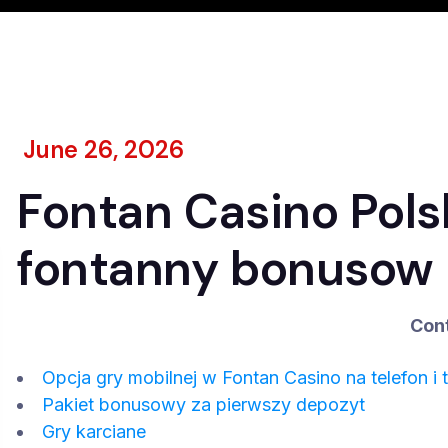
June 26, 2026
Fontan Casino Pol
fontanny bonusow 
Con
Opcja gry mobilnej w Fontan Casino na telefon i t
Pakiet bonusowy za pierwszy depozyt
Gry karciane