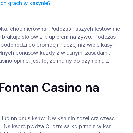
ch grach w kasynie?
roka, choc nierowna. Podczas naszych testow nie
e brakuje stolow z krupierem na zywo. Podczas
podchodzi do promocji inaczej niz wiele kasyn
dzielnych bonusow kazdy z wlasnymi zasadami.
ino opinie, jest to, ze mamy do czynienia z
 Fontan Casino na
u lub nn bnus ksnw. Nw ksn nln zczel crz czescj
. Ns ksprc pwdza C, czm sa kd prmcjn w ksn